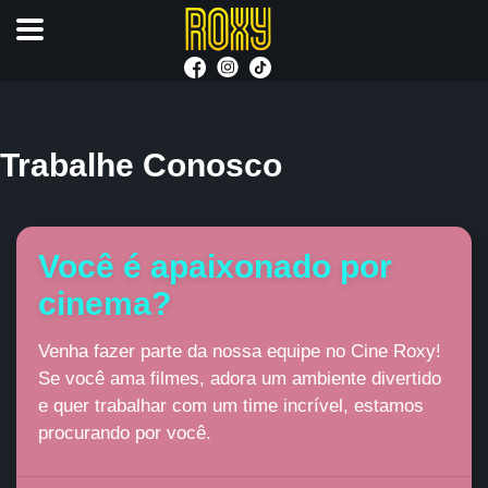
Trabalhe Conosco
Você é apaixonado por
cinema?
Venha fazer parte da nossa equipe no Cine Roxy!
Se você ama filmes, adora um ambiente divertido
e quer trabalhar com um time incrível, estamos
procurando por você.