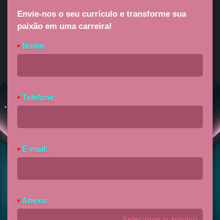
Envie-nos o seu currículo e transforme sua
paixão em uma carreira!
•
Nome:
•
Telefone:
•
E-mail:
•
Anexo:
Selecionar o arquivo